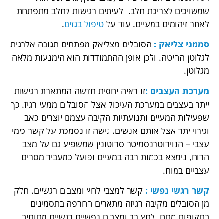
שמשויכים לצריכת חלב. לעיתים רגישות לחלב מתפתחת
לאחר זיהומים במעיים. עוד על
טיפול בגזים
.
סממני צליאק :
הסובלים מצליאק מפתחים תגובה אלרגית
לגלוטן החיטה. ולכן אופן ההתמודדות הוא הימנעות מלאה
מגלוטן.
מערכת העצבים :
זו ראיה יחסית חדשה המתארת רגישות
ייתר בעצבים במערכת העיכול אצל הסובלים ממעי רגיז. כך
שפעילות המעיים ותנועתיות הקיבה עצמם יוצרים כאב
וגירוי יתר אצל אותם אנשים. גישה זו נסמכת על קשר כימי
עצבי – הנוירוטרנסמיטר סרוטונין שמשפיע גם על מצב
הרוח, נימצא בכמות רבה במעיים ופועל כמעביר מסרים
עצביים במוח.
קשר רגשי נפשי :
קשר למצבי לחץ ומצבים רגשיים. חלק
מן הסובלים מקיבה רגיזה מתארים החרפה בתסמינים
בתקופות מתח, לחץ רב ומצבים נפשיים רגשיים מתוחים.