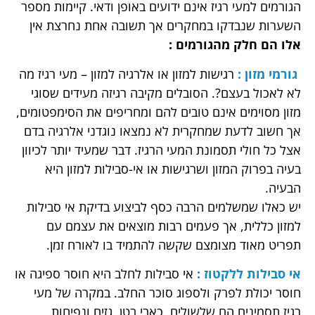
הגורמים למעי רגיז אינם ידועים באופן ודאי. קיימות מספר
השערות שנבדקו במחקרים אך תשובה אחת נחרצת אין
אלו הם חלק מהגורמים :
גורמי מזון :
רגישות למזון או אלרגיה למזון – מעי רגיז מה
לא לאכול בעצם?. הסובלים מקיבה רגיזה מעידים שסוגי
מזון מסוימים אינם טובים להם ומחריפים את הסימפטומים,
אך חשוב לדעת שמחקרית לא נמצאו נוגדני אלרגיה בדם
אצל כל חולי תסמונת המעי הרגיז. דבר שמעיד יותר לכיוון
בעיה בפרוק המזון ושרגישות או אי-סבילות למזון היא
הבעיה.
יש כאלו שמשלמים הרבה כסף לביצוע בדיקת אי סבילות
למזון כללית, אך פעמים רבות מוצאים את עצמם עם
תפריט מאוד מצומצם שקשה להתמיד בו לאורח זמן.
אי סבילות ללקטוז :
אי סבילות לחלב היא חוסר ספיגה או
חוסר יכולת לפרק ולספוג סוכר החלב. במקרה של מעי
רגיז תסמינים הם שלשולים ,כאבי בטן, גזים ונפיחות