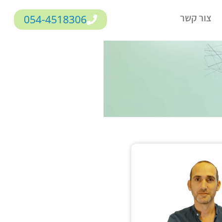
צור קשר
054-4518306