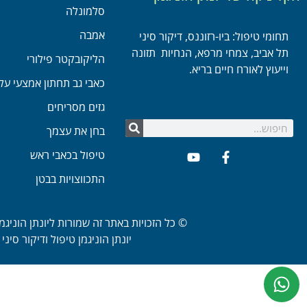
סלמונלה
אמבה
תחומי טיפול: ביו-רזוננס, דיקור סיני
תל אביב, צמחי מרפא, הנחיות תזונה
הליקובקטר פילורי
וייעוץ לאורח חיים בריא.
כאבי גב תחתון אמצעי עלי
גזים מסריחים
בחן את עצמך
טיפול בכאבי ראש
התכווצויות בבטן
© כל הזכויות באתר זה שמורות ליונתן הוניגמן
יונתן הוניגמן טיפול ודיקור סיני תל אביב | שדרות רו