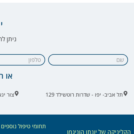
י
ניתן ל
או חייג
תל אביב- יפו - שדרות רוטשילד 129
צור יגא
תחומי טיפול נוספים
הקליניקה של יונתן הוניגמן