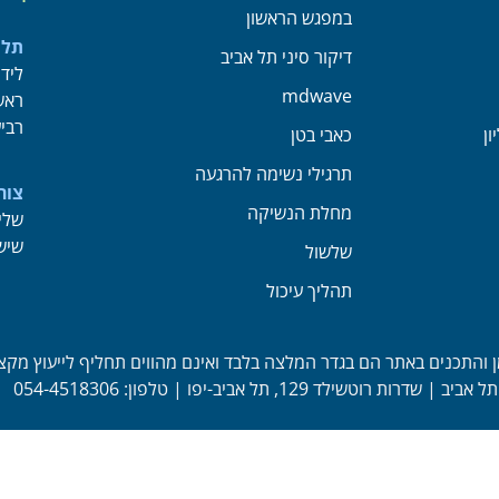
במפגש הראשון
תל 
דיקור סיני תל אביב
ליד
mdwave
ראשון: 00
רביעי: 0:00
ון
כאבי בטן
תרגילי נשימה להרגעה
צור
מחלת הנשיקה
שלישי: 00
שישי : 00
שלשול
תהליך עיכול
 והתכנים באתר הם בגדר המלצה בלבד ואינם מהווים תחליף לייעוץ מקצועי! 2
טשילד 129, תל אביב-יפו | טלפון: 054-4518306