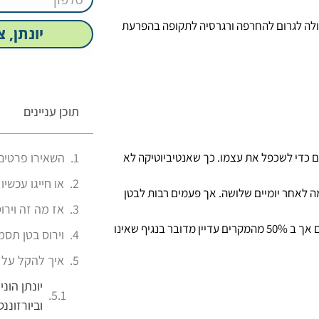
לה לגרום להחרפה ורגרסיה לתקופה בהפרעת
יונתן, 
תוכן עניינים
ם כדי לשכפל את עצמו. כך שאנטיביוטיקה לא
השאירו פרטים,
או חייגו עכשיו ! -4518306
עיים החולפת מעצמה לאחר יומיים שלושה. אך פעמים רבות לבטן
אז מה זה וירוס
וירוסים ממשפחת ההרפס, צהבת ונוספים שגם גורמים לסימפטומים דומים אך ב 50% מהמקרים עדיין מדובר בנגיף שאינו
וירוס בטן תסמ
איך להקל על
יונתן הונ
וביורזוננס