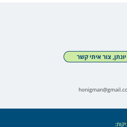
יונתן, צור איתי קשר
honigman@gmail.c
יקות: