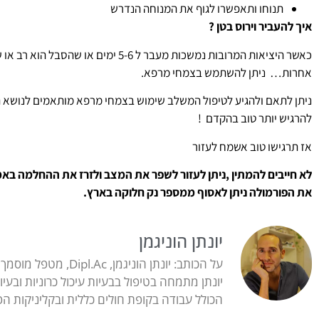
תנוחו ותאפשרו לגוף את המנוחה הנדרש
איך להעביר וירוס בטן ?
כאשר היציאות המרובות נמשכות מעבר ל 5-6 י
אחרות… ניתן להשתמש בצמחי מרפא.
ניתן לתאם ולהגיע לטיפול המשלב שימוש בצמחי מרפא מותאמים לנושא 
להרגיש יותר טוב בהקדם !
אז תרגישו טוב אשמח לעזור
לא חייבים להמתין ,ניתן לעזור לשפר את המצב ולזרז את ההחלמה בא
את הפורמולה ניתן לאסוף ממספר נק חלוקה בארץ.
יונתן הוניגמן
על הכותב: יונתן הוניגמן, Dipl.Ac, מטפל מוסמך בדיקור סיני ובביו-רזוננס (הוסמך ב-2008 במכללת מדיסין).
יונתן מתמחה בטיפול בבעיות עיכול כרוניות ובעיות כאב מורכבו
הכולל עבודה בקופת חולים כללית ובקליניקות הפר